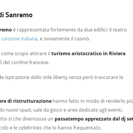
ò di Sanremo
remo
è rappresentata fortemente da due edifici: il teatro
a canzone italiana
, e ovviamente il casinò.
va come scopo attirare il
turismo aristocratico in Riviera
ò del confine francese.
e ispirazione dallo stile liberty senza però trascurare lo
re di ristrutturazione
hanno fatto in modo di renderlo pi
 nuovi spazi, sale da gioco e aree dedicate agli eventi.
atto sì che diventasse un
passatempo apprezzato dal dj se
acolo e le celebrities che lo hanno frequentato.