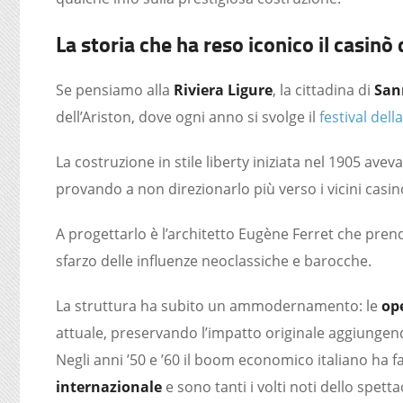
La storia che ha reso iconico il casin
Se pensiamo alla
Riviera Ligure
, la cittadina di
San
dell’Ariston, dove ogni anno si svolge il
festival dell
La costruzione in stile liberty iniziata nel 1905 ave
provando a non direzionarlo più verso i vicini casin
A progettarlo è l’architetto Eugène Ferret che prend
sfarzo delle influenze neoclassiche e barocche.
La struttura ha subito un ammodernamento: le
ope
attuale, preservando l’impatto originale aggiungendo
Negli anni ’50 e ’60 il boom economico italiano ha f
internazionale
e sono tanti i volti noti dello spett