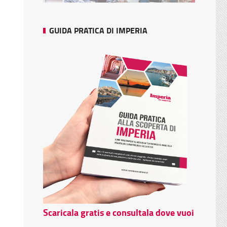
GUIDA PRATICA DI IMPERIA
Scaricala gratis e consultala dove vuoi