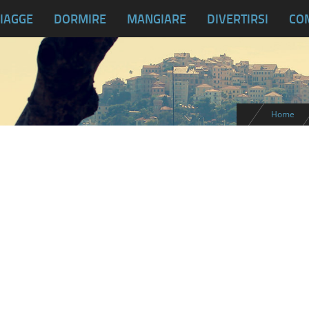
IAGGE
DORMIRE
MANGIARE
DIVERTIRSI
CO
Home