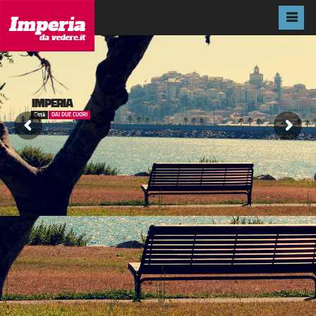
IMPERIA
Città
DAI DUE CUORI