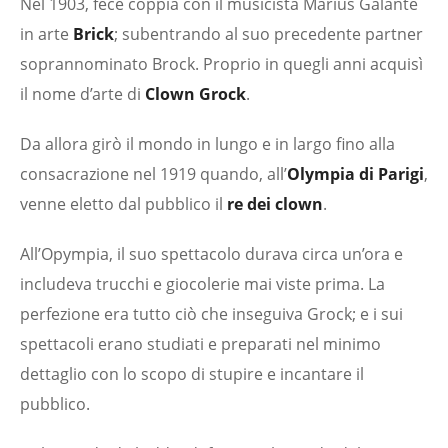
Nel 1903, fece coppia con il musicista Marius Galante
in arte
Brick
; subentrando al suo precedente partner
soprannominato Brock. Proprio in quegli anni acquisì
il nome d’arte di
Clown Grock
.
Da allora girò il mondo in lungo e in largo fino alla
consacrazione nel 1919 quando, all’
Olympia di Parigi
,
venne eletto dal pubblico il
re dei clown
.
All’Opympia, il suo spettacolo durava circa un’ora e
includeva trucchi e giocolerie mai viste prima. La
perfezione era tutto ciò che inseguiva Grock; e i sui
spettacoli erano studiati e preparati nel minimo
dettaglio con lo scopo di stupire e incantare il
pubblico.