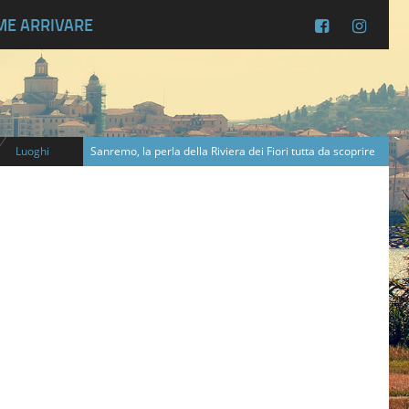
ME ARRIVARE
Luoghi
Sanremo, la perla della Riviera dei Fiori tutta da scoprire