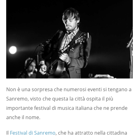
Non è una sorpresa che numerosi eventi si tengano a
Sanremo, visto che questa la città ospita il più
importante festival di musica italiana che ne prende
anche il nome.
Il
Festival di Sanremo
, che ha attratto nella cittadina