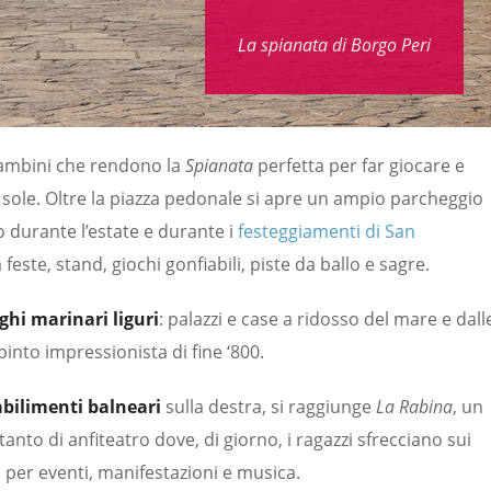
La spianata di Borgo Peri
 bambini che rendono la
Spianata
perfetta per far giocare e
i sole. Oltre la piazza pedonale si apre un ampio parcheggio
o durante l’estate e durante i
festeggiamenti di San
feste, stand, giochi gonfiabili, piste da ballo e sagre.
ghi marinari liguri
: palazzi e case a ridosso del mare e dall
pinto impressionista di fine ‘800.
abilimenti balneari
sulla destra, si raggiunge
La Rabina
, un
to di anfiteatro dove, di giorno, i ragazzi sfrecciano sui
 per eventi, manifestazioni e musica.