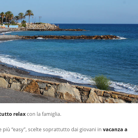
tutto relax
con la famiglia.
più “easy”, scelte soprattutto dai giovani in
vacanza a