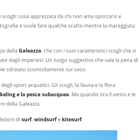
e scogli: cosa apprezzata da chi non ama sporcarsi e
fotografia e vuole fare qualche scatto mentre la mareggiata
gia della
Galeazza
, che con i suoi caratteristici scogli che si
te dagli imperiesi. Un luogo suggestivo che vale la pena di
sole sdraiato scomodamente sui sassi.
gli sport acquatici. Gli scogli, la fauna e la flora
rkeling e la pesca subacquea
. Ma quando tira il vento e le
ni della Galeazza.
lezioni di
surf
,
windsurf
e
kitesurf
.